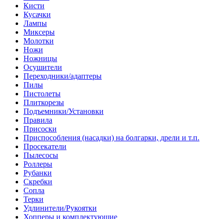
Кисти
Кусачки
Лампы
Миксеры
Молотки
Ножи
Ножницы
Осушители
Переходники/адаптеры
Пилы
Пистолеты
Плиткорезы
Подъемники/Установки
Правила
Присоски
Приспособления (насадки) на болгарки, дрели и т.п.
Просекатели
Пылесосы
Роллеры
Рубанки
Скребки
Сопла
Терки
Удлинители/Рукоятки
Хопперы и комплектующие