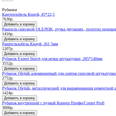
Рубанки
Кантенхобель Кнауф, 45*22,5
7630р.
Добавить в корзину
Рашпель сквозной OLEJNIK, ручка двухкомп., полотно оцинков
1416р.
Добавить в корзину
Рашпельхобель Кнауф, 261,5мм
1207р.
Добавить в корзину
Рубанок Expert Storch для резки штукатурки, 285*140мм
3552р.
Добавить в корзину
Рубанок Olejnik алюминиевый для снятия гипсовой штукатурки
2752р.
Добавить в корзину
Рубанок Olejnik, металлический для выравнивания цементной
1424р.
Добавить в корзину
Рубанок внутренний с ручкой Корнер Профи/Corner Profi
3000р.
Добавить в корзину