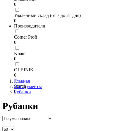
0
Удаленный склад (от 7 до 21 дня)
0
Производители
Corner Profi
0
Knauf
0
OLEJNIK
0
Главная
Storch
Инструменты
0
Рубанки
Рубанки